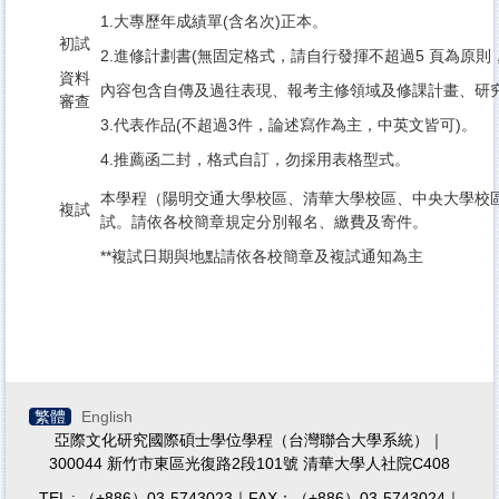
1.大專歷年成績單(含名次)正本。
初試
2.進修計劃書(無固定格式，請自行發揮不超過5 頁為原則
資料
內容包含自傳及過往表現、報考主修領域及修課計畫、研
審查
3.代表作品(不超過3件，論述寫作為主，中英文皆可)。
4.推薦函二封，格式自訂，勿採用表格型式。
本學程（陽明交通大學校區、清華大學校區、中央大學校區
複試
試。請依各校簡章規定分別報名、繳費及寄件。
**複試日期與地點請依各校簡章及複試通知為主
繁體
English
亞際文化研究國際碩士學位學程（台灣聯合大學系統）｜
300044 新竹市東區光復路2段101號 清華大學人社院C408
TEL : （+886）03-5743023｜FAX：（+886）03-5743024｜