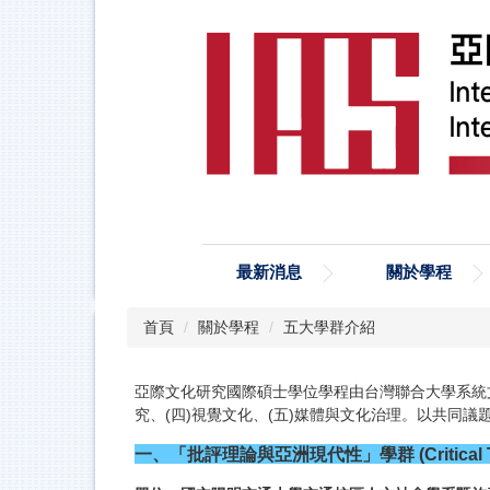
跳
到
主
要
內
容
區
最新消息
關於學程
首頁
關於學程
五大學群介紹
亞際文化研究國際碩士學位學程由台灣聯合大學系統文
究、(四)視覺文化、(五)媒體與文化治理。以共同
一、「批評理論與亞洲現代性」學群 (Critical Theor