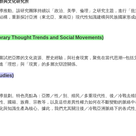
群與文化研究所
導推動。該研究團隊持續以「政治、美學、倫理」之研究主題，進行「批
結構，重新探討亞洲（東北亞、東南亞）現代性知識建構與民族國家形成
ought Trends and Social Movements)
嘗試把亞際的文化資源、歷史經驗，與社會現實，聚焦在當代思潮─包括
進「理想」與「現實」的多層次辯證關係。
dies)
導規劃。特色亮點為：亞際／性／別、殖民／多重現代性、後／冷戰去殖
性、國籍、族裔、宗教等，以及這些差異性權力如何在不斷變動的脈絡中
化與知識生產為核心。據此，我們尤其關注後／冷戰亞洲脈絡下的各式性