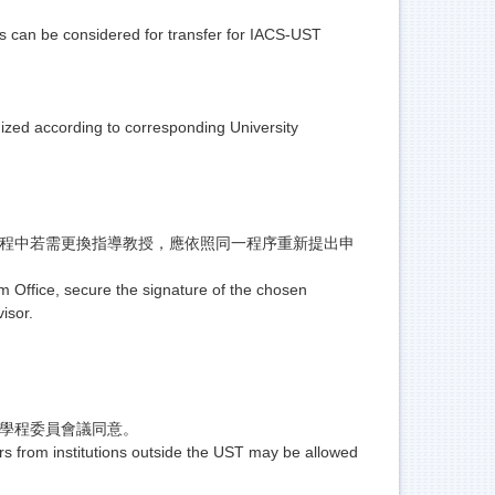
s can be considered for transfer for IACS-UST
ized according to corresponding University
過程中若需更換指導教授，應依照同一程序重新提出申
 Office, secure the signature of the chosen
isor.
經學程委員會議同意。
rs from institutions outside the UST may be allowed