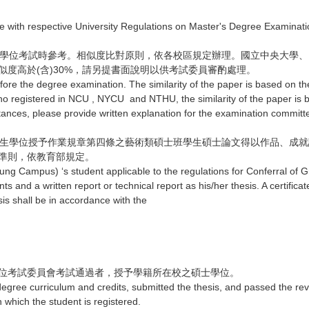
 with respective University Regulations on Master's Degree Examinati
員學位考試時參考。
相似度比對原則，依各校區規定辦理。國立中央大學、
度高於(含)30%，
請另提書面說明以供考試委員審酌處理。
fore the degree examination. The similarity of the paper is based on th
 registered in NCU , NYCU and NTHU, the similarity of the paper is bas
stances, please provide written explanation for the examination committ
研究生學位授予作業規章第四條之藝術類碩士班學生碩士論文得以作品、成
準則，依教育部規定。
g Campus) ‘s student applicable to the regulations for Conferral of Gr
s and a written report or technical report as his/her thesis. A certifica
sis shall be in accordance with the
位考試委員會考試通過者，授予學籍所在校之碩士學位。
gree curriculum and credits, submitted the thesis, and passed the re
 which the student is registered.