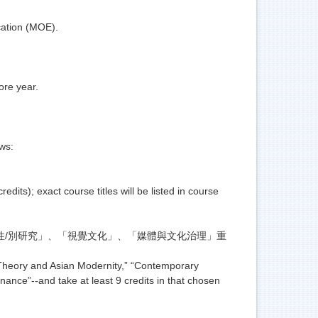
cation (MOE).
ore year.
ws:
its); exact course titles will be listed in course
性/別研究」、「視覺文化」、「媒體與文化治理」重
l Theory and Asian Modernity,” “Contemporary
nce”--and take at least 9 credits in that chosen