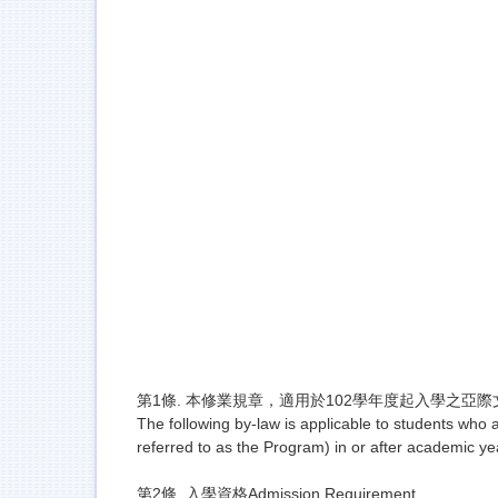
第1條. 本修業規章，適用於102學年度起入學之亞
The following by-law is applicable to students who a
referred to as the Program) in or after academic y
第2條. 入學資格Admission Requirement