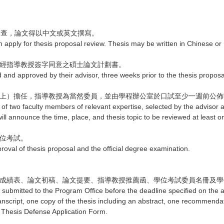
案審查，論文得以中文或英文撰寫。
apply for thesis proposal review. Thesis may be written in Chinese or 
出經指導教授簽字同意之碩士論文計劃書。
d and approved by their advisor, three weeks prior to the thesis proposa
含以上）擔任，指導教授為當然委員，並由學程辦公室於口試至少一週前公
f two faculty members of relevant expertise, selected by the advisor 
ll announce the time, place, and thesis topic to be reviewed at least o
學位考試。
roval of thesis proposal and the official degree examination.
歷年成績表、論文初稿、論文提要、指導教授推薦函、學位考試委員名冊及
submitted to the Program Office before the deadline specified on the a
anscript, one copy of the thesis including an abstract, one recommendat
 Thesis Defense Application Form.