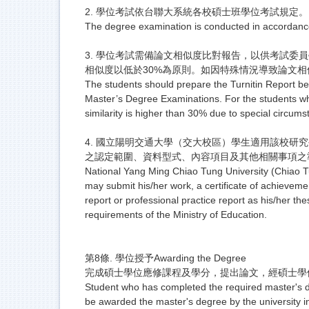
2. 學位考試依台聯大系統各校碩士班學位考試規定。
The degree examination is conducted in accordance
3. 學位考試需備論文相似度比對報告，以供考試委
相似度以低於30%為原則。
如因特殊情況導致論文相似
The students should prepare the Turnitin Report be
Master’s Degree Examinations. For the students who
similarity is higher than 30% due to special circum
4. 國立陽明交通大學（交大校區）學生適用該校
之認定範圍、資料型式、內容項目及其他相關事項之
National Yang Ming Chiao Tung University (Chiao Tun
may submit his/her work, a certificate of achievement
report or professional practice report as his/her the
requirements of the Ministry of Education.
第8條. 學位授予Awarding the Degree
完成碩士學位應修課程及學分，提出論文，經碩士學
Student who has completed the required master's de
be awarded the master's degree by the university in