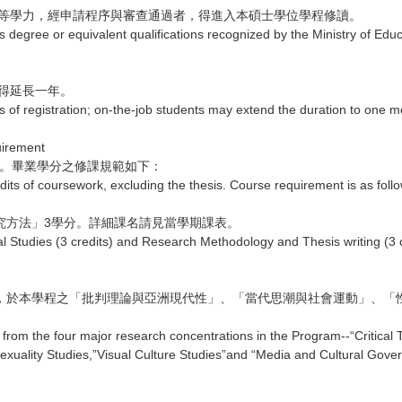
等學力，經申請程序與審查通過者，得進入本碩士學位學程修讀。
degree or equivalent qualifications recognized by the Ministry of Edu
得延長一年。
s of registration; on-the-job students may extend the duration to one m
rement
分。畢業學分之修課規範如下：
its of coursework, excluding the thesis. Course requirement is as follo
研究方法」3學分。詳細課名請見當學期課表。
l Studies (3 credits) and Research Methodology and Thesis writing (3 cred
向，於本學程之「批判理論與亞洲現代性」、「當代思潮與社會運動」、「
 from the four major research concentrations in the Program--“Critica
ality Studies,”Visual Culture Studies”and “Media and Cultural Governa