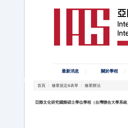
跳
到
主
要
內
容
區
最新消息
關於學程
首頁
修業規定&表單
修業辦法
亞際文化研究國際碩士學位學程（台灣聯合大學系統