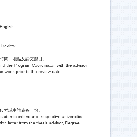
English.
l review.
佈時間、地點及論文題目。
and the Program Coordinator, with the advisor
ne week prior to the review date.
學位考試申請表各一份。
cademic calendar of respective universities.
ion letter from the thesis advisor, Degree