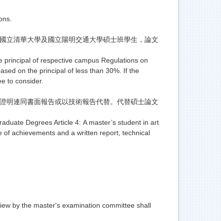
ons.
國立清華大學及國立陽明交通大學碩士班學生，
論文
e principal of respective campus Regulations on
ed on the principal of less than 30%. If the
ee to consider.
就證明連同書面報告或以技術報告代替。代替碩士論文
aduate Degrees Article 4: A master’s student in art
te of achievements and a written report, technical
view by the master's examination committee shall