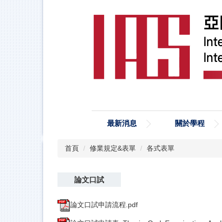
跳
到
主
要
內
容
區
最新消息
關於學程
首頁
修業規定&表單
各式表單
論文口試
論文口試申請流程.pdf