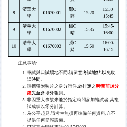
清華大
鄭
O
15:30-
8
01670001
15:20
學
靜
15:45
清華大
楊
O
15:45-
9
01670002
15:35
學
晴
16:00
清華大
張
O
16:00-
10
01670003
15:50
學
綺
16:15
注意事項:
筆試與口試場地不同,請留意考試地點,以免耽
誤時間。
請攜帶附照片之身分證件,
於排定之
時間前
10
分
鐘
先至會場外報到。
非因重大事故未能於指定時間參加複試者,其複
試成績以零分計算。
為公平起見,請考生無須再準備任何資料,亦不
提供任何簡報設備。
口試當天聯絡電話:
03-5743023
。