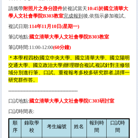
請攜帶
附照片之身分證件
於複試當天
10
:
45
於國立清華大
學人文社會學院
B303
教室
完成報到
後,依指示參加複試。
複試日期:
114
年
11
月
10
日(星期一)
筆試地點:
國立清華大學人文社會學院
B303
教室
筆試時間:11:00-12:00
(
60
分鐘)
＊本學程四校
(
國立中央大學、國立清華大學、國立陽明
交通大學、國立政治大學
)
辦理聯合複試,複試針對主修領
域分別進行筆、口試。重複報考多校多研究群者,請擇一
研究群作答。
---------------------------------------------
口試地點:
國立清華大學人文社會學院
C303
研討室
口試時間表:
順
錄取學
報到時
口試時
考生編號
姓名
序
校
間
間