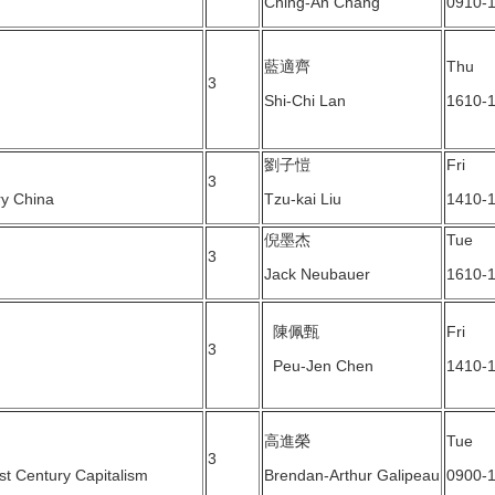
Ching-An Chang
0910-
藍適齊
Thu
3
Shi-Chi Lan
1610-
劉子愷
Fri
3
ry China
Tzu-kai Liu
1410-
倪墨杰
Tue
3
Jack Neubauer
1610-
陳佩甄
Fri
3
Peu-Jen Chen
1410-
高進榮
Tue
3
st Century Capitalism
Brendan-Arthur Galipeau
0900-