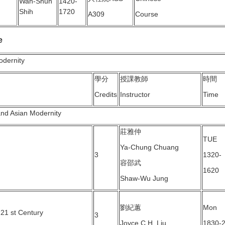
Wan-Shun
1420-
Shih
1720
A309
Course
e
dernity
學分
授課教師
時間
Credits
Instructor
Time
d Asian Modernity
莊雅仲
TUE
Ya-Chung Chuang
3
1320-
容邵武
1620
Shaw-Wu Jung
劉紀蕙
Mon
 21 st Century
3
Joyce C.H. Liu
1830-