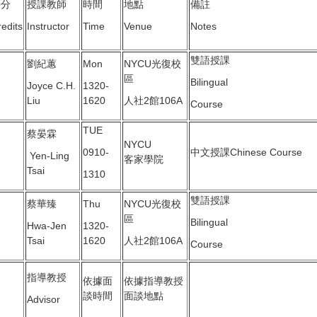
學分
授課教師
時間
地點
備註
edits
Instructor
Time
Venue
Notes
雙語授課
劉紀蕙
Mon
NYCU光復校
區
Bilingual
Joyce C.H.
1320-
Liu
1620
人社2館106A
Course
TUE
蔡晏霖
NYCU
0910-
中文授課Chinese Course
Yen-Ling
客家學院
Tsai
1310
雙語授課
蔡華臻
Thu
NYCU光復校
區
Bilingual
Hwa-Jen
1320-
Tsai
1620
人社2館106A
Course
指導教授
依據面
依據指導教授
談時間
面談地點
Advisor