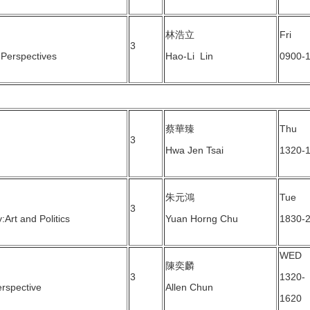
林浩立
Fri
3
 Perspectives
Hao-Li Lin
0900-
蔡華臻
Thu
3
Hwa Jen Tsai
1320-
朱元鴻
Tue
3
Art and Politics
Yuan Horng Chu
1830-
WED
陳奕麟
3
1320-
erspective
Allen Chun
1620