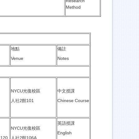
Research
Method
地點
備註
Venue
Notes
NYCU光復校區
中文授課
人社2館101
Chinese Course
英語授課
NYCU光復校區
English
2120
人社2館106A