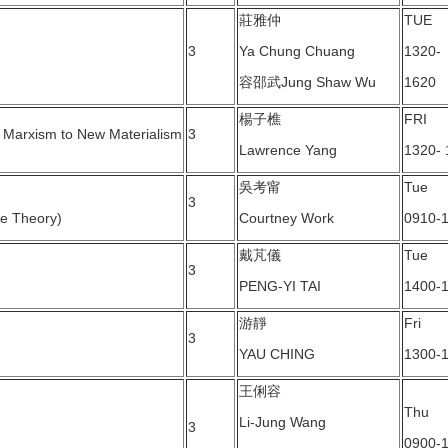
莊雅仲
TUE
3
Ya Chung Chuang
1320-
容邵武Jung Shaw Wu
1620
楊子樵
FRI
xism to New Materialism
3
Lawrence Yang
1320- 
吳考甯
Tue
3
ce Theory)
Courtney Work
0910-
戴芃儀
Tue
3
PENG-YI TAI
1400-
游靜
Fri
3
YAU CHING
1300-
王俐容
Thu
Li-Jung Wang
3
0900-