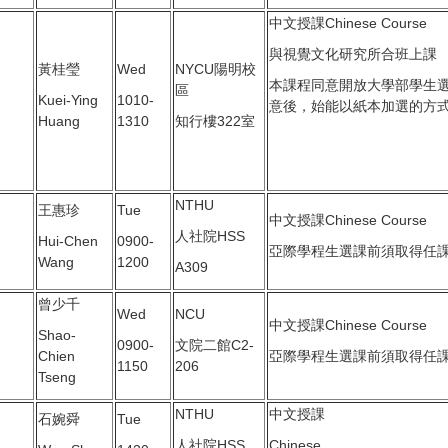
中文授課Chinese Course
與視覺文化研究所合班上課
黃桂瑩
Wed
NYCU陽明校
本課程同意開放大學部學生
區
Kuei-Ying
1010-
意後，始能以紙本加選的方
Huang
1310
知行樓322室
NTHU
王惠珍
Tue
中文授課Chinese Course
人社院HSS
Hui-Chen
0900-
亞際學程生選課前須取得任
Wang
1200
A309
曾少千
Wed
NCU
中文授課Chinese Course
Shao-
0900-
文院二館C2-
Chien
亞際學程生選課前須取得任
1150
206
Tseng
NTHU
中文授課
石婉舜
Tue
人社院HSS
Chinese