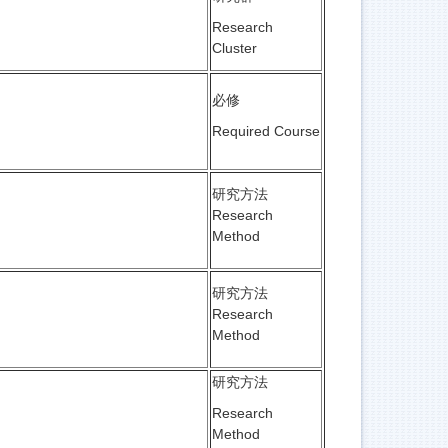
Research
Cluster
必修
Required Course
研究方法
Research
Method
研究方法
Research
Method
研究方法
Research
Method